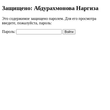
Skip
Защищено: Абдурахмонова Наргиза
to
content
Это содержимое защищено паролем. Для его просмотра
введите, пожалуйста, пароль:
Пароль:
Back
to
Top